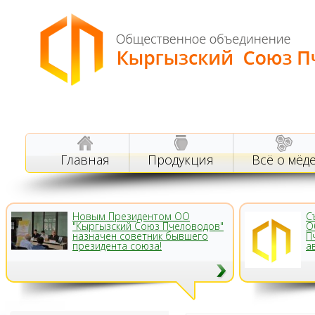
Главная
Продукция
Всё о мёд
Новым Президентом ОО
С
"Кыргызский Союз Пчеловодов"
О
назначен советник бывшего
П
президента союза!
а