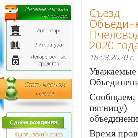
Интернет-магазин
Съезд 
пчеловодов
Объеди
Инвентарь
Пчелово
2020 год
Литература
18.08.2020 г.
Лекарственные
средства
Уважаемые 
Объединени
Стать членом
союза
Сообщаем,
пятницу) 
объединени
Время прове
Кыргызский союз