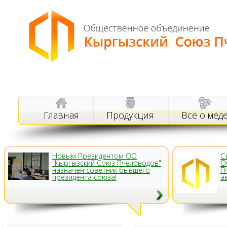
Главная
Продукция
Всё о мёд
Новым Президентом ОО
С
"Кыргызский Союз Пчеловодов"
О
назначен советник бывшего
П
президента союза!
а