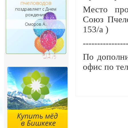
пчеловодов
Место про
поздравляет с Днем
рождения
Союз Пчело
Оморов А..
153/а )
---------------
По дополни
офис по тел