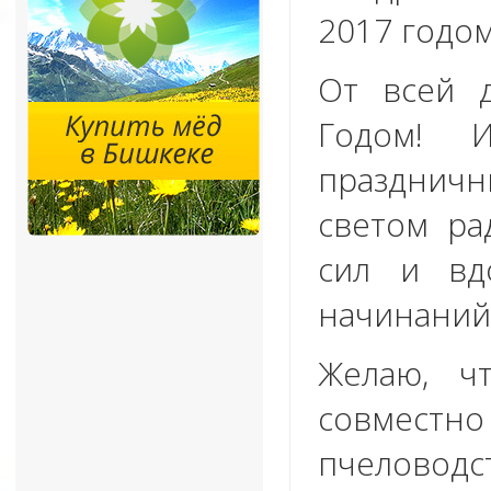
2017 годом
От всей 
Годом! 
празднич
светом ра
сил и вд
начинаний
Желаю, ч
совместн
пчеловод