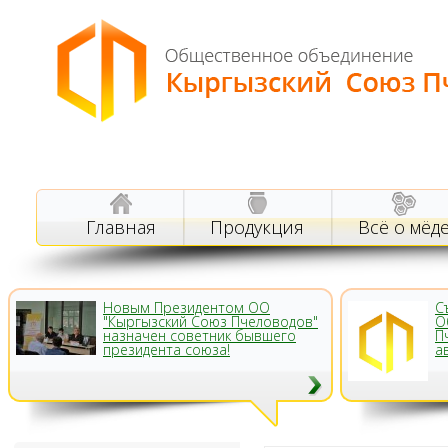
Главная
Продукция
Всё о мёд
Новым Президентом ОО
С
"Кыргызский Союз Пчеловодов"
О
назначен советник бывшего
П
президента союза!
а