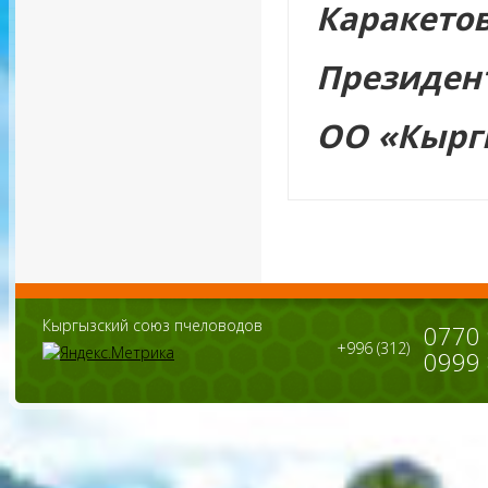
Каракетов
Президен
ОО «Кырг
Кыргызский союз пчеловодов
0770
+996 (312)
0999