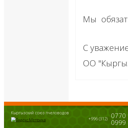
Мы обязат
С уважени
ОО "Кыргы
Кыргызский союз пчеловодов
0770
+996 (312)
0999