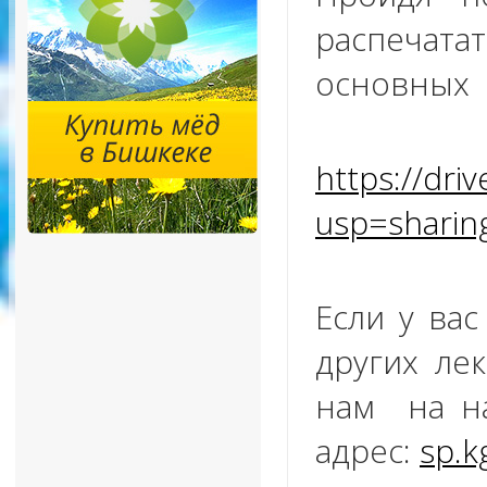
распечат
основных 
https://dr
usp=sharin
Если у ва
других ле
нам на н
адрес:
sp.k