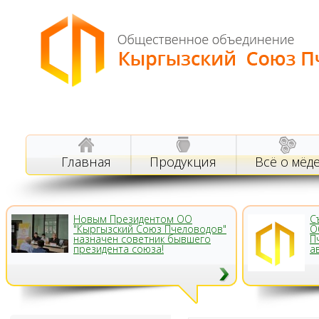
Главная
Продукция
Всё о мёд
Новым Президентом ОО
С
"Кыргызский Союз Пчеловодов"
О
назначен советник бывшего
П
президента союза!
а