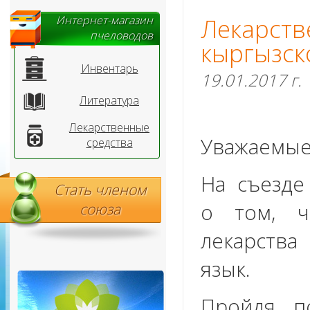
Интернет-магазин
Лекарс
пчеловодов
кыргызск
Инвентарь
19.01.2017 г.
Литература
Лекарственные
Уважаемые
средства
На съезде
Стать членом
о том, 
союза
лекарства
язык.
Пройдя по