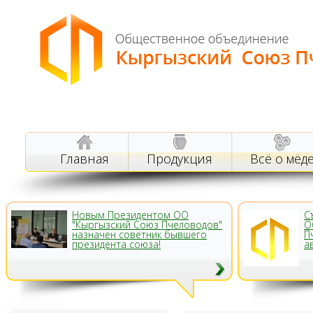
Главная
Продукция
Всё о мёд
Новым Президентом ОО
С
"Кыргызский Союз Пчеловодов"
О
назначен советник бывшего
П
президента союза!
а