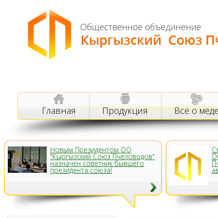
Главная
Продукция
Всё о мёд
Новым Президентом ОО
С
"Кыргызский Союз Пчеловодов"
О
назначен советник бывшего
П
президента союза!
а